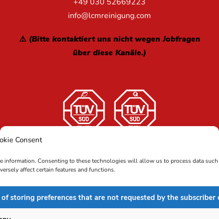
+49 030 52669223
info@lcmreinigung.com
⚠️ (Bitte kontaktiert uns nicht wegen Jobfragen
über diese Kanäle.)
okie Consent
Copyright 2024 LCM Reinigung GmbH Deutschland | Alle
ce information. Consenting to these technologies will allow us to process data such
Rechte vorbehalten |
rsely affect certain features and functions.
Impressum
Datenschutz
|
Umweltpolitik
|
Cookie-
|
Politik
 of storing preferences that are not requested by the subscriber 