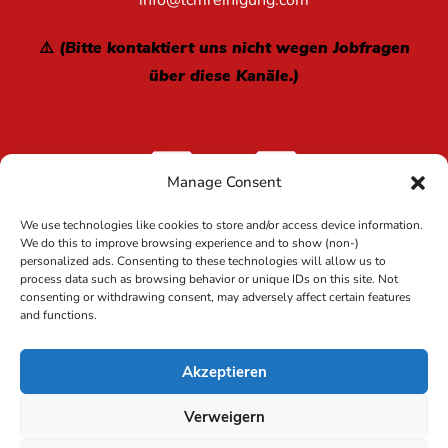
info@lcmreinigung.com
⚠️ (Bitte kontaktiert uns nicht wegen Jobfragen
über diese Kanäle.)
Manage Consent
We use technologies like cookies to store and/or access device information.
We do this to improve browsing experience and to show (non-)
personalized ads. Consenting to these technologies will allow us to
process data such as browsing behavior or unique IDs on this site. Not
Copyright 2024 LCM Reinigung GmbH Deutschland | Alle
consenting or withdrawing consent, may adversely affect certain features
Rechte vorbehalten |
and functions.
Impressum
Datenschutz
|
Umweltpolitik
|
Cookie-
|
Politik
Akzeptieren
Verweigern