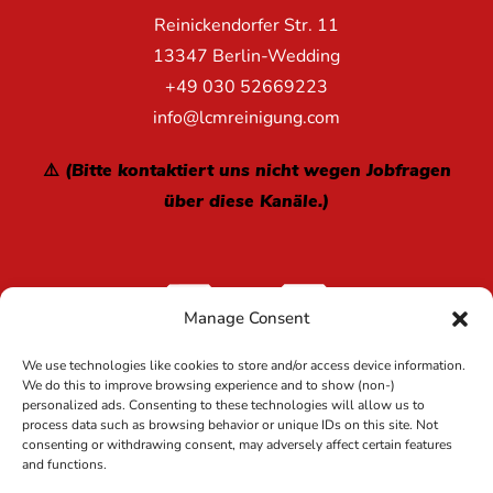
Reinickendorfer Str. 11
13347 Berlin-Wedding
+49 030 52669223
info@lcmreinigung.com
⚠️ (Bitte kontaktiert uns nicht wegen Jobfragen
über diese Kanäle.)
Manage Consent
We use technologies like cookies to store and/or access device information.
We do this to improve browsing experience and to show (non-)
personalized ads. Consenting to these technologies will allow us to
process data such as browsing behavior or unique IDs on this site. Not
Copyright 2024 LCM Reinigung GmbH Deutschland | Alle
consenting or withdrawing consent, may adversely affect certain features
Rechte vorbehalten |
and functions.
Impressum
Datenschutz
|
Umweltpolitik
|
Cookie-
|