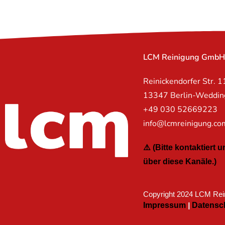
LCM Reinigung Gmb
Reinickendorfer Str. 1
13347 Berlin-Weddin
+49 030 52669223
info@lcmreinigung.co
⚠️ (Bitte kontaktiert
über diese Kanäle.)
Copyright 2024 LCM Rein
Impressum
|
Datensc