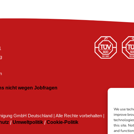
H
1
g
m
 uns nicht wegen Jobfragen
We use techn
improve brow
igung GmbH Deutschland | Alle Rechte vorbehalten |
technologies
|
|
hutz
Umweltpolitik
Cookie-Politik
this site. N
and function