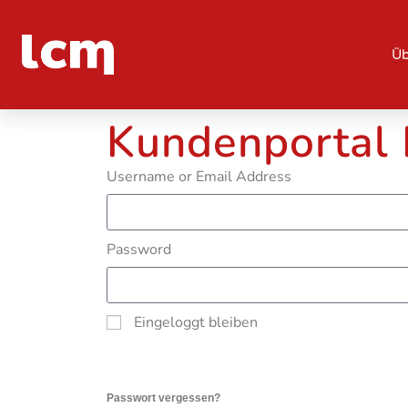
Üb
Kundenportal
Username or Email Address
Password
Eingeloggt bleiben
Passwort vergessen?