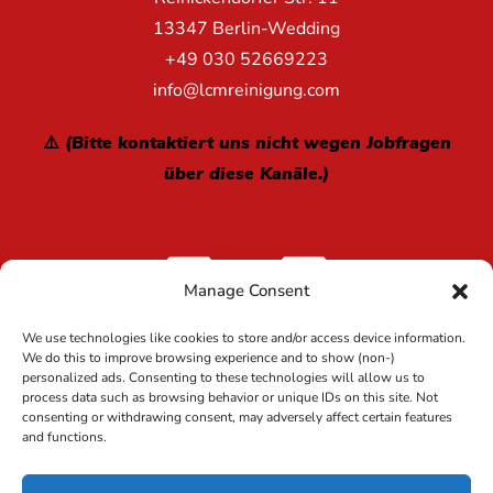
13347 Berlin-Wedding
+49 030 52669223
info@lcmreinigung.com
⚠️ (Bitte kontaktiert uns nicht wegen Jobfragen
über diese Kanäle.)
Manage Consent
We use technologies like cookies to store and/or access device information.
We do this to improve browsing experience and to show (non-)
personalized ads. Consenting to these technologies will allow us to
process data such as browsing behavior or unique IDs on this site. Not
Copyright 2024 LCM Reinigung GmbH Deutschland | Alle
consenting or withdrawing consent, may adversely affect certain features
Rechte vorbehalten |
and functions.
Impressum
Datenschutz
|
Umweltpolitik
|
Cookie-
|
Politik