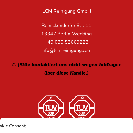
LCM Reinigung GmbH
Reinickendorfer Str. 11
13347 Berlin-Wedding
+49 030 52669223
info@lcmreinigung.com
⚠️ (Bitte kontaktiert uns nicht wegen Jobfragen
über diese Kanäle.)
okie Consent