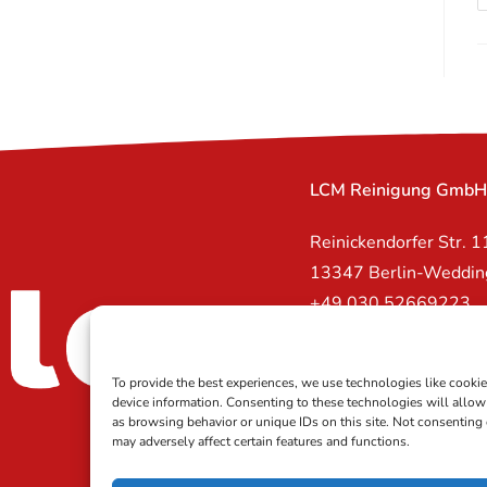
LCM Reinigung Gmb
Reinickendorfer Str. 1
13347 Berlin-Weddin
+49 030 52669223
info@lcmreinigung.co
⚠️ (Bitte kontaktier
To provide the best experiences, we use technologies like cookie
device information. Consenting to these technologies will allow
Jobfragen über diese
as browsing behavior or unique IDs on this site. Not consenting
may adversely affect certain features and functions.
Copyright 2024 LCM Rei