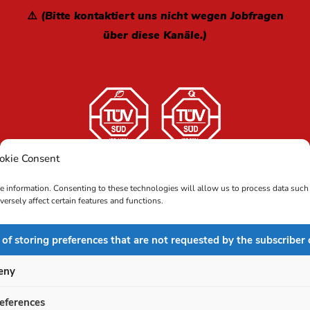
⚠️ (Bitte kontaktiert uns nicht wegen Jobfragen
über diese Kanäle.)
okie Consent
Copyright 2024 LCM Reinigung GmbH Deutschland | Alle
ce information. Consenting to these technologies will allow us to process data such
Rechte vorbehalten |
rsely affect certain features and functions.
Impressum
Datenschutz
|
Umweltpolitik
|
Cookie-
|
Politik
 of storing preferences that are not requested by the subscriber 
eny
eferences